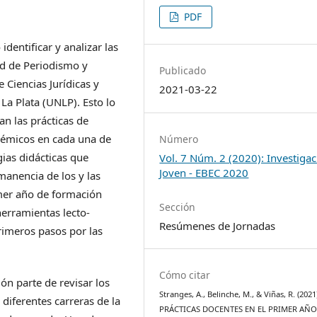
PDF
dentificar y analizar las
ad de Periodismo y
Publicado
 Ciencias Jurídicas y
2021-03-22
 La Plata (UNLP). Esto lo
an las prácticas de
cadémicos en cada una de
Número
ias didácticas que
Vol. 7 Núm. 2 (2020): Investiga
Joven - EBEC 2020
manencia de los y las
imer año de formación
Sección
herramientas lecto-
Resúmenes de Jornadas
primeros pasos por las
Cómo citar
ón parte de revisar los
Stranges, A., Belinche, M., & Viñas, R. (2021
 diferentes carreras de la
PRÁCTICAS DOCENTES EN EL PRIMER AÑO