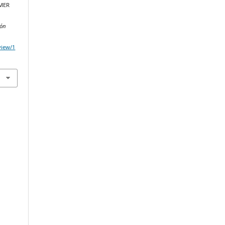
IMER
ión
/view/1