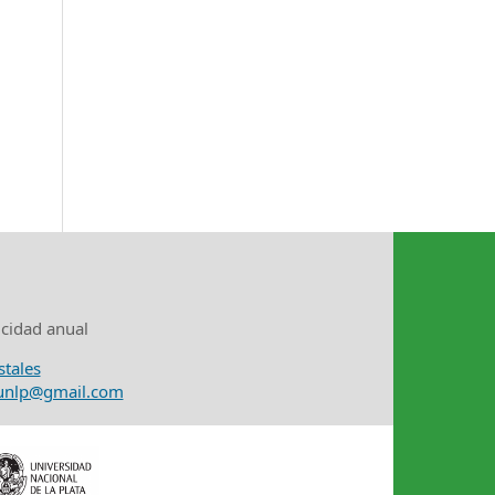
icidad anual
stales
nunlp@gmail.com