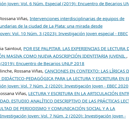
ción Joven: Vol. 6 Núm. Especial (2019): Encuentro de Becarios U
 Rossana Viñas,
Intervenciones interdisciplinarias de equipos de
cundarias de la ciudad de La Plata: una mirada desde
Joven: Vol. 10 Núm. 3 (2023): Investigación Joven especial - EBEC
ia Saintout,
POR ESE PALPITAR. LAS EXPERIENCIAS DE LECTURA 
ÓN MASIVA COMO NUEVA ADSCRIPCIÓN IDENTITARIA JUVENIL
,
al (2019): Encuentro de Becarios UNLP 2018
elinche, Rossana Viñas,
CANCIONES EN CONTEXTO: LAS LÍRICAS 
IDÁCTICO-PEDAGÓGICA PARA LA LECTURA Y ESCRITURA EN E
ión Joven: Vol. 7 Núm. 2 (2020): Investigación Joven - EBEC 2020
Rossana Viñas,
LECTURA Y ESCRITURA EN LA ARTICULACIÓN ENT
DAD. ESTUDIO ANALÍTICO DESCRIPTIVO DE LAS PRÁCTICAS LEC
CULTAD DE PERIODISMO Y COMUNICACIÓN SOCIAL Y A LA
,
Investigación Joven: Vol. 7 Núm. 2 (2020): Investigación Joven -