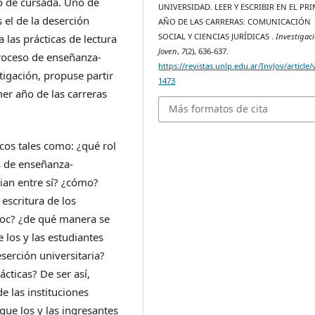
o de cursada. Uno de
UNIVERSIDAD. LEER Y ESCRIBIR EN EL PR
s el de la deserción
AÑO DE LAS CARRERAS: COMUNICACIÓN
SOCIAL Y CIENCIAS JURÍDICAS .
Investigac
a las prácticas de lectura
Joven
,
7
(2), 636-637.
 proceso de enseñanza-
https://revistas.unlp.edu.ar/InvJov/article
tigación, propuse partir
1473
mer año de las carreras
Más formatos de cita
cos tales como: ¿qué rol
s de enseñanza-
cian entre sí? ¿cómo?
 escritura de los
rSoc? ¿de qué manera se
e los y las estudiantes
eserción universitaria?
cticas? De ser así,
e las instituciones
ue los y las ingresantes