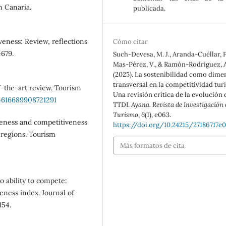
n Canaria.
publicada.
veness: Review, reflections
Cómo citar
-679.
Such-Devesa, M. J., Aranda-Cuéllar, P
Mas-Pérez, V., & Ramón-Rodríguez, A
(2025). La sostenibilidad como dime
transversal en la competitividad turí
of‐the‐art review. Tourism
Una revisión crítica de la evolución 
14616689908721291
TTDI.
Ayana. Revista de Investigación
Turismo
,
6
(1), e063.
tiveness and competitiveness
https://doi.org/10.24215/27186717e
n regions. Tourism
Más formatos de cita
o ability to compete:
ness index. Journal of
154.