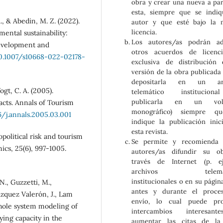
obra y crear una nueva a par
esta, siempre que se indi
, & Abedin, M. Z. (2022).
autor y que esté bajo la 
licencia.
ntal sustainability:
Los autores/as podrán ad
evelopment and
otros acuerdos de licenc
10.1007/s10668-022-02178-
exclusiva de distribución
versión de la obra publicada (
depositarla en un ar
ogt, C. A. (2005).
telemático institucio
publicarla en un vol
cts. Annals of Tourism
monográfico) siempre q
6/j.annals.2005.03.001
indique la publicación inic
esta revista.
eopolitical risk and tourism
Se permite y recomienda 
s, 25(6), 997-1005.
autores/as difundir su o
través de Internet (p. ej
archivos telemát
institucionales o en su págin
 N., Guzzetti, M.,
antes y durante el proce
zquez Valerón, J., Lam
envío, lo cual puede pro
hole system modeling of
intercambios interesan
ying capacity in the
aumentar las citas de la