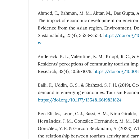
Ahmed, T., Rahman, M. M., Aktar, M., Das Gupta, A.
The impact of economic development on environme
Evidence from the Asian region. Environment, D
Sustainability, 25(4), 3523-3553.
https://doi.org/
w
Andereck, K. L., Valentine, K. M., Knopf, R. C., & V
Residents’ perceptions of community tourism impa
Research, 32(4), 1056-1076.
https://doi.org/10.101
Balli, F., Uddin, G. S., & Shahzad, S. J. H. (2019). G
demand in emerging economies. Tourism Economic
https://doi.org/10.1177/1354816619831824
Ben Eli, M., Léon, C. J., Bassi, A. M., Nino Giraldo,
Hernández, J. M., González Hernández, M. M., Blá
González, Y. E. & Garzon Beckmann, A. (2023). W
the relationship between tourism activity and carr