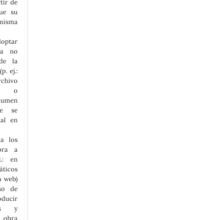
tir de
que su
misma
optar
ia no
 de la
p. ej.:
chivo
nal o
umen
ue se
ial en
a los
bra a
.: en
icos
a web)
so de
ducir
tes y
 obra