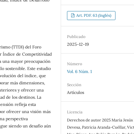
Art. PDF. 63 (Inglés)
Publicado
2025-12-19
urismo (TTDI) del Foro
r Índice de Competitividad
cia una mayor preocupación
Número
lo sostenible. Este estudio
Vol. 6 Núm. 1
evolución del índice, que
rporar más dimensiones,
Sección
anteriores y ofrecer una
Artículos
ad de los destinos. La
ensión refleja esta
por ofrecer una visión más
Licencia
na perspectiva
Derechos de autor 2025 María Jesús
sigue siendo un desafío aún
Devesa, Patricia Aranda-Cuéllar, Vic