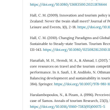
https://doi.org/10.1080/13683500.2021.1876644
Hall, C. M. (2009). Innovation and tourism policy 
Zealand: Never the twain shall meet? Journal of P
Leisure and Events, 1(1), 2-18.
https://doi.org/10
Hall, C. M. (2010). Changing Paradigms and Glob
Sustainable to Steady-state Tourism. Tourism Recr
131-143.
https://doi.org/10.1080/02508281.2010.1
Hanafiah, M. H., Hemdi, M. A., & Ahmad, I. (2017).
core resources on travel and the tourism competi
performance. In A. Saufi, I. R. Andilolo, N. Othman,
Balancing development and sustainability in touris
384). Springer.
https://doi.org/10.1007/978-981-1
Haralambopoulos, N., & Pizam, A. (1996). Perceive
case of Samos. Annals of tourism Research, 23(3),
https://doi.org/10.1016/0160-7383(95)00075-5