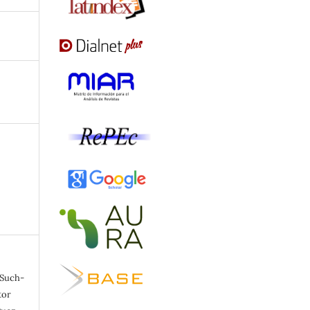
 Such-
tor