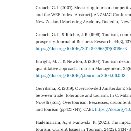
Crouch, G. I. (2007). Measuring tourism competiti
and the WEF Index [Abstract]. ANZMAC Conferenc
New Zealand Marketing Academy. Dudedin, New 
Crouch, G. I., & Ritchie, J. B. (1999). Tourism, com
prosperity. Journal of Business Research, 44(3), 137
https://doi.org/10.1016/S0148-2963(97)00196-3
Enright, M. J., & Newton, J. (2004). Tourism desti
quantitative approach. Tourism Management, 25(6)
https://doi.org/10.1016/j.tourman.2004.06.008
Gerritsma, R. (2019). Overcrowded Amsterdam: Str
between trade, tolerance and tourism. In C. Milan
Novelli (Eds.), Overtourism: Eexcesses, discontent
and tourism (pp.125-147). CABI.
https://doi.org/1
Hailemariam, A., & Ivanovski, K. (2021). The impact
tourism. Current Issues in Tourism, 24(22), 3134-3