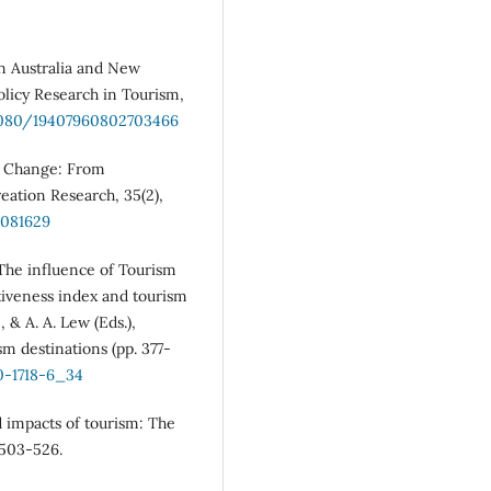
in Australia and New
olicy Research in Tourism,
.1080/19407960802703466
al Change: From
eation Research, 35(2),
1081629
 The influence of Tourism
tiveness index and tourism
 & A. A. Lew (Eds.),
m destinations (pp. 377-
0-1718-6_34
d impacts of tourism: The
 503-526.