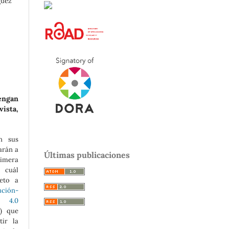
guez
engan
ista,
n sus
arán a
Últimas publicaciones
rimera
l cuál
jeto a
ción-
4.0
) que
tir la