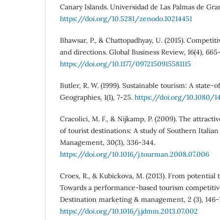
Canary Islands. Universidad de Las Palmas de Gra
https://doi.org/10.5281/zenodo.10214451
Bhawsar, P., & Chattopadhyay, U. (2015). Competiti
and directions. Global Business Review, 16(4), 665
https://doi.org/10.1177/0972150915581115
Butler, R. W. (1999). Sustainable tourism: A state‐
Geographies, 1(1), 7-25.
https://doi.org/10.1080/
Cracolici, M. F., & Nijkamp, P. (2009). The attrac
of tourist destinations: A study of Southern Italia
Management, 30(3), 336-344.
https://doi.org/10.1016/j.tourman.2008.07.006
Croes, R., & Kubickova, M. (2013). From potential t
Towards a performance-based tourism competitive
Destination marketing & management, 2 (3), 146-
https://doi.org/10.1016/j.jdmm.2013.07.002