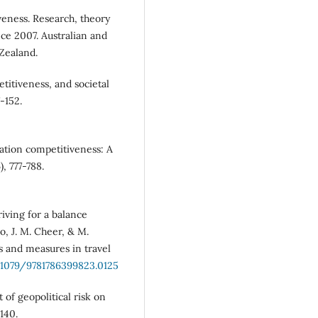
veness. Research, theory
e 2007. Australian and
Zealand.
petitiveness, and societal
-152.
nation competitiveness: A
, 777-788.
iving for a balance
o, J. M. Cheer, & M.
s and measures in travel
0.1079/9781786399823.0125
 of geopolitical risk on
140.