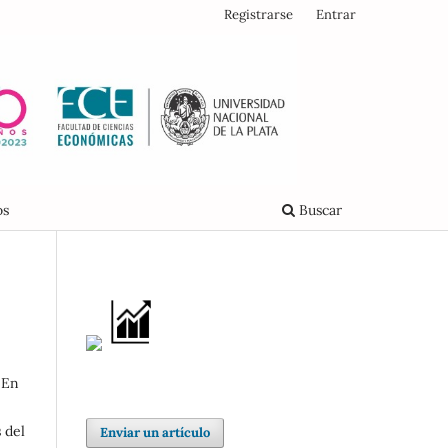
Registrarse
Entrar
os
Buscar
 En
 del
Enviar un artículo