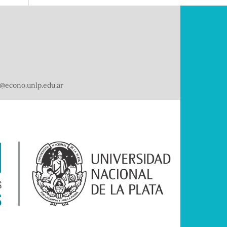
@econo.unlp.edu.ar