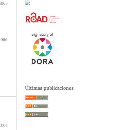
e063
e066
Últimas publicaciones
e064