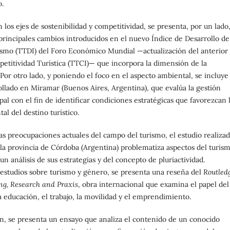
o.
los ejes de sostenibilidad y competitividad, se presenta, por un lado
s principales cambios introducidos en el nuevo Índice de Desarrollo de
rismo (TTDI) del Foro Económico Mundial —actualización del anterior
etitividad Turística (TTCI)— que incorpora la dimensión de la
 Por otro lado, y poniendo el foco en el aspecto ambiental, se incluye
ollado en Miramar (Buenos Aires, Argentina), que evalúa la gestión
pal con el fin de identificar condiciones estratégicas que favorezcan 
al del destino turístico.
s preocupaciones actuales del campo del turismo, el estudio realiza
 la provincia de Córdoba (Argentina) problematiza aspectos del turis
un análisis de sus estrategias y del concepto de pluriactividad.
s estudios sobre turismo y género, se presenta una reseña del
Routled
g, Research and Praxis
, obra internacional que examina el papel del
educación, el trabajo, la movilidad y el emprendimiento.
en, se presenta un ensayo que analiza el contenido de un conocido