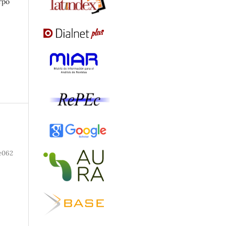
rpo
e062