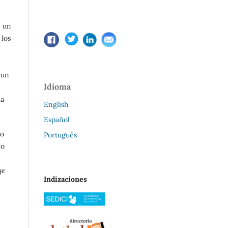
, un
 los
 un
Idioma
la
English
Español
do
Português
mo
ge
Indizaciones