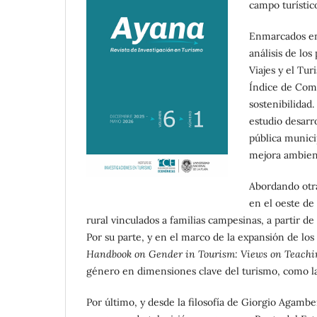
campo turístic
Enmarcados en 
análisis de lo
Viajes y el Tu
Índice de Comp
sostenibilidad.
estudio desarr
pública munici
mejora ambient
Abordando otra
en el oeste de
rural vinculados a familias campesinas, a partir de 
Por su parte, y en el marco de la expansión de lo
Handbook on Gender in Tourism: Views on Teachin
género en dimensiones clave del turismo, como la 
Por último, y desde la filosofía de Giorgio Agamb