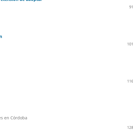
91
n
101
116
les en Córdoba
128