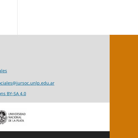
ales
ciales@jursoc.unlp.edu.ar
ns BY-SA 4.0