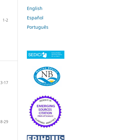
English
Español
1-2
Português
3-17
18-29