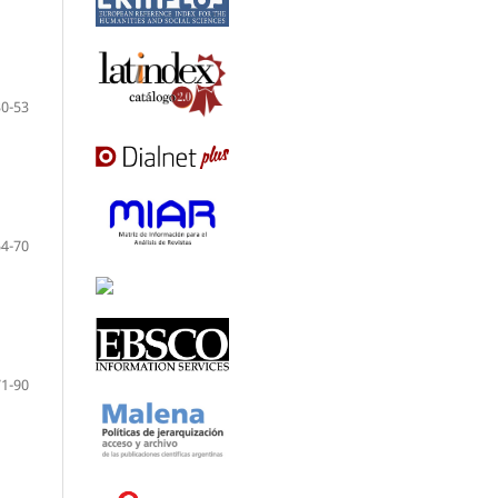
30-53
54-70
71-90