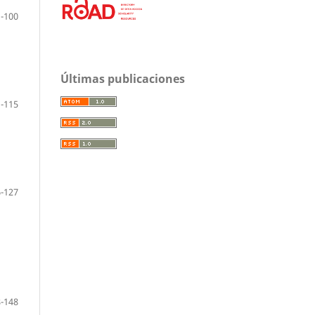
-100
Últimas publicaciones
-115
-127
-148