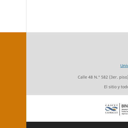
Uni
Calle 48 N.° 582 (3er. pis
El sitio y t