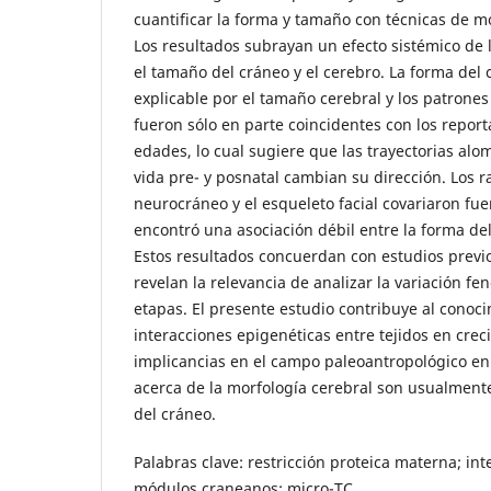
cuantificar la forma y tamaño con técnicas de m
Los resultados subrayan un efecto sistémico de l
el tamaño del cráneo y el cerebro. La forma del
explicable por el tamaño cerebral y los patrones
fueron sólo en parte coincidentes con los repor
edades, lo cual sugiere que las trayectorias alom
vida pre- y posnatal cambian su dirección. Los 
neurocráneo y el esqueleto facial covariaron f
encontró una asociación débil entre la forma del
Estos resultados concuerdan con estudios previ
revelan la relevancia de analizar la variación fen
etapas. El presente estudio contribuye al conoci
interacciones epigenéticas entre tejidos en crec
implicancias en el campo paleoantropológico en 
acerca de la morfología cerebral son usualmente
del cráneo.
Palabras clave: restricción proteica materna; int
módulos craneanos; micro-TC