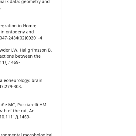
dmark data: geometry and
.
tegration in Homo:
e in ontogeny and
S0047-2484(02)00201-4
wder LW, Hallgrímsson B.
actions between the
11/j.1469-
aleoneurology: brain
47:279-303.
uñe MC, Pucciarelli HM.
wth of the rat. An
:10.1111/j.1469-
vironmental morphological