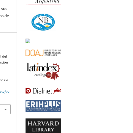
s
 sus
os de
l del
icción
e
ina De
view/22