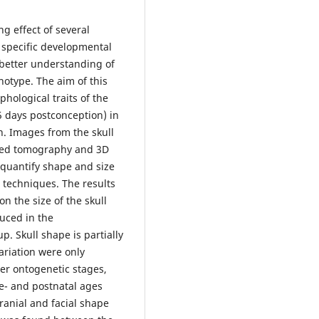
ng effect of several
 specific developmental
 better understanding of
notype. The aim of this
hological traits of the
.5 days postconception) in
n. Images from the skull
ted tomography and 3D
 quantify shape and size
 techniques. The results
on the size of the skull
duced in the
 Skull shape is partially
ariation were only
her ontogenetic stages,
re- and postnatal ages
ranial and facial shape